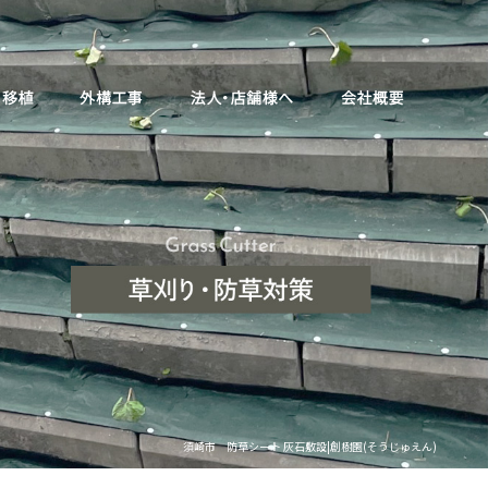
須崎市 防草シート 灰石敷設|創樹園(そうじゅえん)