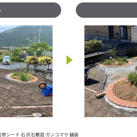
e
 防草シート 石 灰石敷設 ガンコマサ 舗装