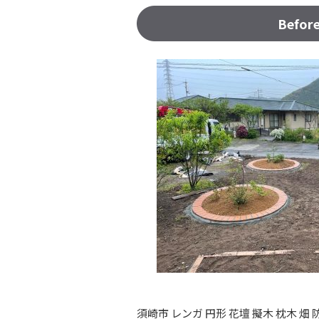
Befor
須崎市 レンガ 円形 花壇 擬木 枕木 畑